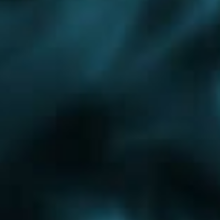
Бронницы
Чехов
Фрязино
Истра
Железнодорожный
Красноармейск
Лобня