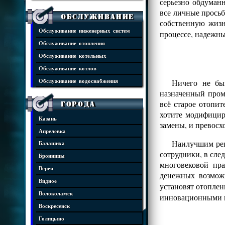
серьезно обдуман
все личные просьб
Обслуживание
собственную жизн
Обслуживание инженерных систем
процессе, надежны
Обслуживание отопления
Обслуживание котельных
Обслуживание котлов
Ничего не бы
Обслуживание водоснабжения
назначенный пром
всё старое отопит
Города
хотите модифицир
Казань
замены, и превос
Апрелевка
Наилучшим реш
Балашиха
сотрудники, в сле
Бронницы
многовековой пр
Верея
денежных возмож
Видное
установят отопле
Волоколамск
инновационными 
Воскресенск
Голицыно