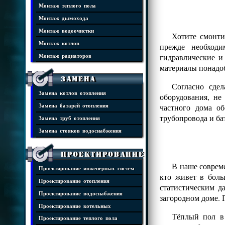
Монтаж теплого пола
Монтаж дымохода
Монтаж водоочистки
Хотите смонти
Монтаж котлов
прежде необходи
гидравлические и
Монтаж радиаторов
материалы понадоб
Замена
Согласно сде
Замена котлов отопления
оборудования, н
частного дома о
Замена батарей отопления
трубопровода и ба
Замена труб отопления
Замена стояков водоснабжения
Проектирование
В наше совреме
Проектирование инженерных систем
кто живет в боль
Проектирование отопления
статистическим д
Проектирование водоснабжения
загородном доме. 
Проектирование котельных
Тёплый пол в 
Проектирование теплого пола