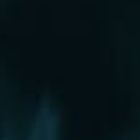
Рошаль
Руза
Сергиев Посад
Серпухов
Солнечногорск
Старая Купавна
Ступино
Сходня
Талдом
Троицк
Химки
Фрязино
Хотьково
Храпуново
Черноголовка
Чехов
Шатура
Щелково