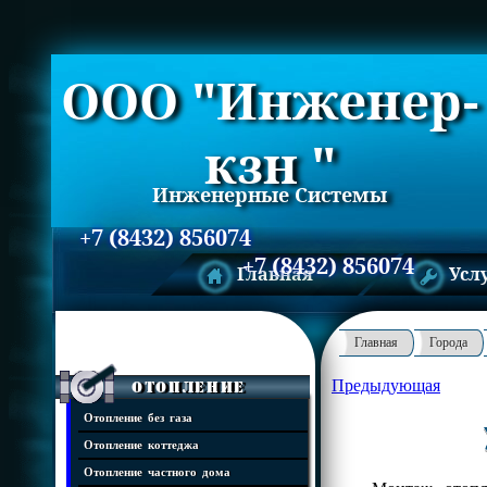
ООО "Инженер-
кзн "
Инженерные Системы
+7 (8432) 856074
+7 (8432) 856074
Главная
Усл
Главная
Города
Предыдующая
Отопление
Отопление без газа
Отопление коттеджа
Отопление частного дома