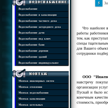
Водоснабжение
За
Водоснабжение
Водоснабжение и канализация
Водоснабжение частного дома
Водоснабжение загородного дома
Что наиболее 
работы работнико
Водоснабжение дачи
тем, как приступа
Водоснабжение под ключ
спецы тщательным 
Водоснабжение бани
для Вашего объек
Водоснабжение деревня
сотрудники подбе
Водоснабжение зданий
Водоснабжение индивидуальное
Монтаж
ООО "Инжене
Монтаж инженерных систем
навстречу покуп
организации услуг
Монтаж отопления
Пускай и было ис
Монтаж водоснабжения
конечным качеств
Монтаж канализации
стоимость, приобр
Монтаж котельных