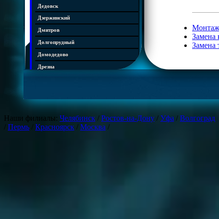
Дедовск
Дзержинский
Монтаж
Дмитров
Замена 
Долгопрудный
Замена 
Домодедово
Дрезна
Дубна
Егорьевск
Железнодорожный
Жуковский
Наши филиалы:
Челябинск
/
Ростов-на-Дону
/
Уфа
/
Волгоград
/
Пермь
/
Красноярск
/
Москва
/
Зарайск
Звенигород
Ивантеевка
Истра
Кашира
Климовск
Клин
Коломна