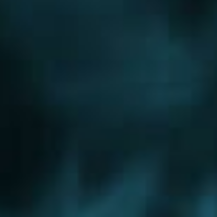
Новорижское шоссе
Новорязанское шоссе
Новосходненское шоссе
Носовихинское шоссе
Осташковское шоссе
Пятницкое шоссе
Рогачевское шоссе
Рублево-Успенское шоссе
Симферопольское шоссе
Сколковское шоссе
Щелковское шоссе
Ярославское шоссе
Вы были тут ранее....
Рогачевское шоссе
Водоснабжение бани
Водоснабжение частного дома