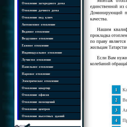
Монтаж отопл
Отопление загородного дома
единственной из 
Отопление дачного дома
Доминирующий 
Отопление под ключ
качества.
Автономное отопление
Нашим квалифи
Водяное отопление
прокладка отопле
Воздушное отопление
по праву является
Газовое отопление
жильцам Татарста
Индивидуальное отопление
Если Вам нужна
Лучистое отопление
колебаний обраща
Панельное отопление
Паровое отопление
Электрическое отопление
Отопление квартир
Ка
Отопление офисов
Вы
Отопление помещений
Ав
Отопление центров
Отопление высотных зданий
Пр