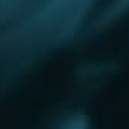
Королёв
Красково
Красноармейск
Красногорск
Краснозаводск
Кубинка
Куровское
Ликино-Дулево
Лобня
Лосино-Петровский
Луховицы
Лыткарино
Люберцы
Малаховка
Можайск
Московский
Казань
Наро-Фоминск