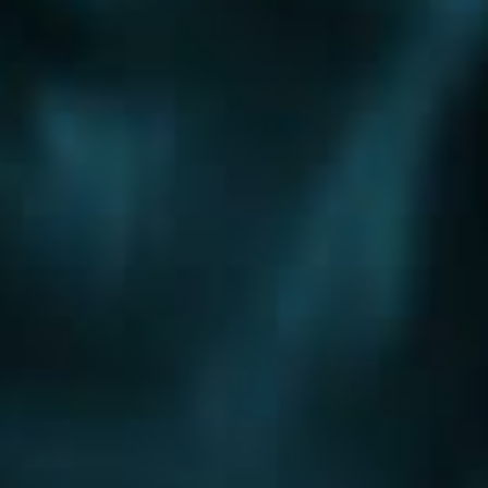
Шоссе
Алтуфьевское шоссе
Боровское шоссе
Варшавское шоссе
Волоколамское шоссе
Горьковское шоссе
Дмитровское шоссе
Егорьевское шоссе
Ильинское шоссе
Калужское шоссе
Каширское шоссе
Киевское шоссе
Куркинское шоссе
Ленинградское шоссе
Минское шоссе
Можайское шоссе
Новокаширское шоссе