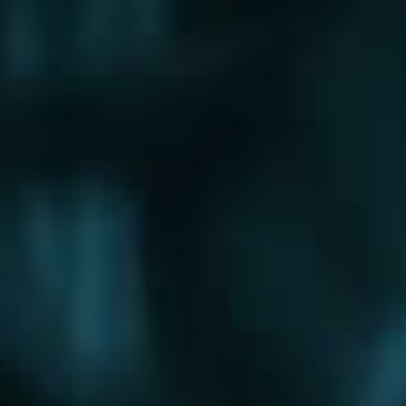
Щербинка
Электрогорск
Электросталь
Электроугли
Юбилейный
Яхрома
Округа
Восточный округ
Западный округ
Северный округ
Северо-Восточный округ
Северо-Западный округ
Центральный округ
Юго-Восточный округ
Юго-Западный округ
Южный округ
Зеленоградский округ