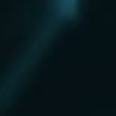
Нахабино
Ногинск
Одинцово
Ожерелье
Озеры
Октябрьский
Опалиха
Орехово-Зуево
Павловский Посад
Пересвет
Пироговский
Поварово
Подольск
Протвино
Пушкино
Пущино
Раменское
Реутов