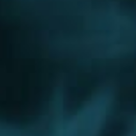
Железнодорожный
Жуковский
Звенигород
Ивантеевка
Истра
Климовск
Королёв
Красноармейск
Красногорск
Ликино-Дулево
Лобня
Лосино-Петровский
Луховицы
Лыткарино
Люберцы
Казань
Наро-Фоминск
Ногинск