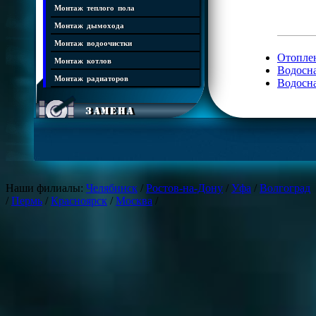
Монтаж теплого пола
Монтаж дымохода
Монтаж водоочистки
Отопле
Монтаж котлов
Водосна
Монтаж радиаторов
Водосна
Замена
Замена котлов отопления
Замена батарей отопления
Замена труб отопления
Замена стояков водоснабжения
Наши филиалы:
Челябинск
/
Ростов-на-Дону
/
Уфа
/
Волгоград
/
Пермь
/
Красноярск
/
Москва
/
Проектирование
Проектирование инженерных систем
Проектирование отопления
Проектирование водоснабжения
Проектирование котельных
Проектирование теплого пола