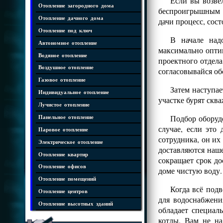
Если вы возве
Отопление загородного дома
беспроигрышным р
Отопление дачного дома
дачи процесс, сост
Отопление под ключ
В начале надо
Автономное отопление
максимально опти
Водяное отопление
проектного отдела
Воздушное отопление
согласовывайся об
Газовое отопление
Затем наступае
Индивидуальное отопление
участке бурят скв
Лучистое отопление
Подбор оборудо
Панельное отопление
случае, если это
Паровое отопление
сотрудника, он их
Электрическое отопление
доставляются наш
Отопление квартир
сокращает срок до
Отопление офисов
доме чистую воду.
Отопление помещений
Когда всё под
Отопление центров
для водоснабжени
Отопление высотных зданий
обладает специал
котлы. Вам не на