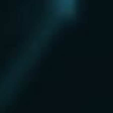
Округа
Восточный округ
Западный округ
Северный округ
Северо-Восточный округ
Северо-Западный округ
Центральный округ
Юго-Восточный округ
Юго-Западный округ
Южный округ
Зеленоградский округ
Вы были тут ранее....
Водоснабжение частного дома