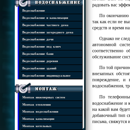
Водоснабжение
радовать вас эффе
Водоснабжение
По окончанию 
Водоснабжение и канализация
так как если не в
Водоснабжение частного дома
средств и время н
Водоснабжение загородного дома
Однако не след
Водоснабжение дачи
автономной сист
Водоснабжение под ключ
соответственно 
Водоснабжение бани
обслуживание сист
Водоснабжение деревня
По той причине
Водоснабжение зданий
внезапных обстоя
Водоснабжение индивидуальное
повреждение, и 
водоснабжения, тра
Монтаж
По телефонн
Монтаж инженерных систем
водоснабжение и к
Монтаж отопления
на какой вам буде
Монтаж водоснабжения
добавочный тип св
Монтаж канализации
письма, свяжутся 
Монтаж котельных