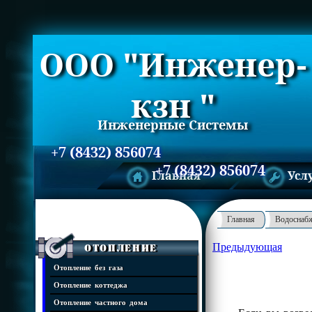
ООО "Инженер-
кзн "
Инженерные Системы
+7 (8432) 856074
+7 (8432) 856074
Главная
Усл
Главная
Водоснаб
Предыдующая
Отопление
Отопление без газа
Отопление коттеджа
Отопление частного дома