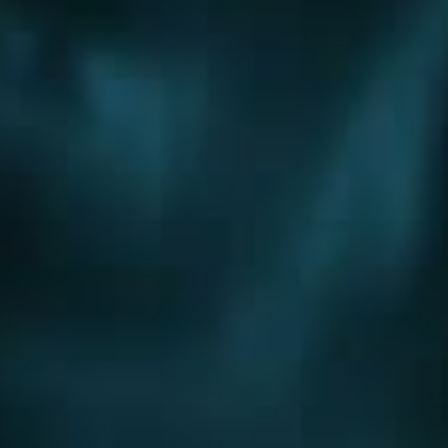
Обслуживание
Обслуживание инженерных систем
Обслуживание отопления
Обслуживание котельных
Обслуживание котлов
Обслуживание водоснабжения
Города
Казань
Апрелевка
Балашиха
Бронницы
Видное
Дзержинский
Дмитров
Долгопрудный
Домодедово