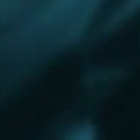
Одинцово
Пироговский
Пушкино
Раменское
Реутов
Сергиев Посад
Солнечногорск
Старая Купавна
Ступино
Троицк
Химки
Фрязино
Черноголовка
Щелково
Электросталь
Электроугли
Юбилейный
Яхрома